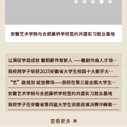
安徽艺术学院与合肥康桥学校签约共建实习就业基地
以演促学显成效 徽韵薪传育新人 ——徽剧作曲人才培训
成果汇报（二）演出 夏献国结业作品专场演出圆满落幕
我校两学子斩获2025安徽省大学生校园十大歌手大
赛“十佳歌手”荣誉
“艺”路规划 绽放赛场——我校在第三届全国大学生职
业规划大赛（安徽赛区）省级决赛中斩获佳绩
安徽艺术学院与合肥康桥学校签约共建实习就业基地
我校学子在安徽省第四届大学生讲思政课决赛中蝉联特
等奖
查看更多