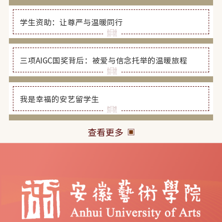
邀
参
学生资助：让尊严与温暖同行
与
2026
央
三项AIGC国奖背后：被爱与信念托举的温暖旅程
视
春
晚
我是幸福的安艺留学生
排
演
工
查看更多
作