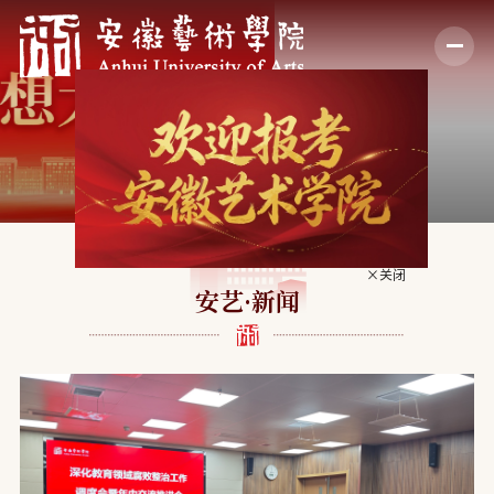
×关闭
安艺·新闻