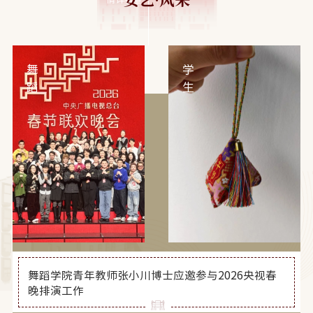
舞
学
蹈
生
学
资
院
助：
青
让
年
尊
教
严
师
与
张
温
小
暖
川
同
博
行
舞蹈学院青年教师张小川博士应邀参与2026央视春
士
晚排演工作
应