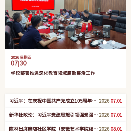
2026
星期四
07
30
|
学校部署推进深化教育领域腐败整治工作
习近平：在庆祝中国共产党成立105周年大
2026.
07.01
会上的讲话
新华社政论：习近平党建思想引领强党强国
2026.
07.01
新征程——写在中国共产党成立105周年之
陈林出席磨店社区学院（安徽艺术学院继续
2026.
08.01