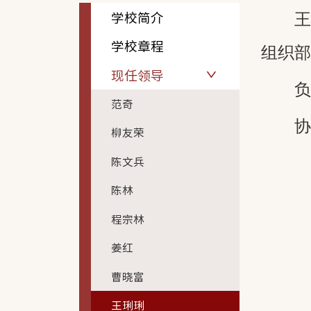
学校简介
学校章程
组织部
现任领导
范奇
柳友荣
陈文兵
陈林
程宗林
姜红
曹晓富
王琍琍