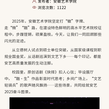
发布者：安徽艺术学院
浏览次数：
1122
2025年，安徽艺术学院坚定打“徽”字牌、
走“微”“融”路，在建设特色鲜明的高水平艺术院校征
程中，步履铿锵，硕果盈枝。今天，让我们一同回顾那些
闪光的足迹。
从立德树人试点到硕士单位突破，从国家级课程到职
规全国金奖，从话剧巡演到文艺下乡……每个印记，都是
安艺高质量发展的生动注脚。
校园里，原创话剧《抉择》扣人心弦；毕设展厅
中，“融·生”作品彰显时代思考；乡间广场上，“文艺
轻骑兵”的歌声随风飘扬……这些场景，共同绘就安艺
2025奋斗图景。