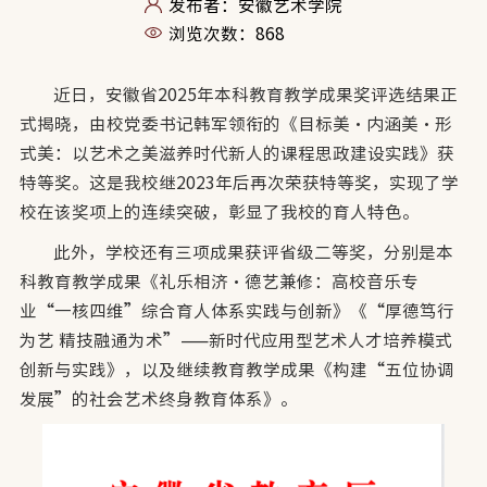
发布者：安徽艺术学院
浏览次数：
868
近日，安徽省2025年本科教育教学成果奖评选结果正
式揭晓，由校党委书记韩军领衔的《目标美·内涵美·形
式美：以艺术之美滋养时代新人的课程思政建设实践》获
特等奖。这是我校继2023年后再次荣获特等奖，实现了学
校在该奖项上的连续突破，彰显了我校的育人特色。
此外，学校还有三项成果获评省级二等奖，分别是本
科教育教学成果《礼乐相济・德艺兼修：高校音乐专
业“一核四维”综合育人体系实践与创新》《“厚德笃行
为艺 精技融通为术”——新时代应用型艺术人才培养模式
创新与实践》，以及继续教育教学成果《构建“五位协调
发展”的社会艺术终身教育体系》。