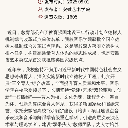
发布时间：2025.09.01
发布者：安徽艺术学院
浏览次数：
1605
近日，教育部公布了教育强国建设三年行动计划立德树人
机制综合改革试点单位名单，
我校
音乐学院获批全国立德
树人机制综合改革试点院系。这是
我
校深入落实立德树人
根本任务，构建高质量育人体系的标志性成果，也是安徽
省艺术类院系首次获批该类国家级试点。
近年来，我校坚持不懈用习近平新时代中国特色社会主义
思想铸魂育人，深入实施新时代立德树人工程，扎实开
展
“三全育人”综合改革，全面提升育人质量和水平。音乐
学院在校党委领导下，
长期坚持
“党建+艺术”双轮驱动，创
新“
一核四维
”
——
育人为核、
文化为
魂
、课程为
本
、
舞台
为
体
、
创新
为翼
综合
育人
体系
，获
得
多项
国家级和省
级荣
誉
。
依托安徽省高校
“双特色”建设（培训）项目建设点音
乐表演
和
音乐与舞蹈学省级重点学科，引进高层次表演艺
术家与
理论学者，建设
“双带头人”教师团队，为人才培养