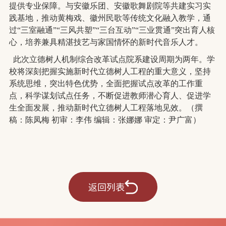
提供专业保障。与安徽
乐团、安徽歌舞剧院等
共建实
习实
践基地，推动黄梅戏、徽州民歌等传统文化融入教学，通
过
“三室融通”“三风共塑”“三台互动”“三业贯通”突出育人核
心，培养兼具精湛技艺与家国情怀的新时代音乐人才。
此次立德树人机制综合改革试点院系建设周期为两年。学
校将深刻把握实施新时代立德树人工程的重大意义，坚持
系统思维，突出特色优势，全面把握试点改革的工作重
点，科学谋划试点任务，不断促进教师潜心育人、促进学
生全面发展，推动新时代立德树人工程落地见效。（撰
稿：陈凤梅
初审：李
伟
编辑：张娜娜 审定：尹广富）
返回列表