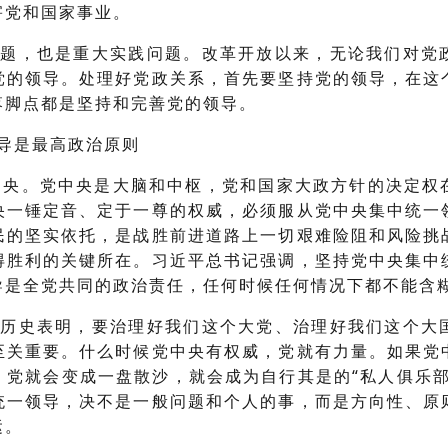
害党和国家事业。
问题，也是重大实践问题。改革开放以来，无论我们对党
党的领导。处理好党政关系，首先要坚持党的领导，在这
落脚点都是坚持和完善党的领导。
领导是最高政治原则
中央。党中央是大脑和中枢，党和国家大政方针的决定权
央一锤定音、定于一尊的权威，必须服从党中央集中统一
民的坚实依托，是战胜前进道路上一切艰难险阻和风险挑
得胜利的关键所在。习近平总书记强调，坚持党中央集中
导是全党共同的政治责任，任何时候任何情况下都不能含
的历史表明，要治理好我们这个大党、治理好我们这个大
至关重要。什么时候党中央有权威，党就有力量。如果党
，党就会变成一盘散沙，就会成为自行其是的“私人俱乐部
统一领导，决不是一般问题和个人的事，而是方向性、原
运。