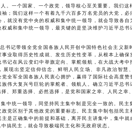
一人。一个国家、一个政党，领导核心至关重要。我们这
领袖；我们这样一个有着九千六百多万名党员的大党，必
心，就没有党中央的权威和集中统一领导，就会导致各自
央权威和集中统一领导，最关键的是坚决维护习近平总书
平总书记带领全党全国各族人民开创中国特色社会主义新
家事业取得历史性成就、发生历史性变革，从根本上确保
总书记在风云变幻中举旗定向、掌舵领航，在大战大考中
，展现出坚定信仰信念、鲜明人民立场、非凡政治智慧
全党全军全国各族人民衷心拥护，赢得了国际社会高度赞
民族伟大复兴号巨轮的掌舵者、领航人。确立习近平总书
选择、郑重选择、必然选择，是党和国家之幸、人民之幸
和集中统一领导，同坚持民主集中制是完全一致的。民主
义政党区别于其他政党的重要标志。民主集中制包括民主
民主是正确集中的前提和基础，离开民主讲集中，集中就
集中搞民主，就会导致极端民主化和无政府状态。