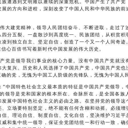
民族遭遇到文明难以赓续的深重危机。中国产生了共产党
发展的方向和进程，深刻改变了中国人民和中华民族的前
扬伟大建党精神，领导人民团结奋斗、不断进取，走过了
从四分五裂、一盘散沙到高度统一、民族团结，从积贫积
欺凌到独立自主、坚定自信，创造了一个又一个人间奇迹
在信心百倍书写着新时代中国发展的伟大历史。
共产党是领导我们事业的核心力量。没有中国共产党就没
伟大复兴。历史和人民选择了中国共产党，中国共产党也
正确的党，无愧为中国工人阶级的先锋队，无愧为中国人
：“中国特色社会主义最本质的特征是中国共产党领导，
党的领导是党和国家的根本所在、命脉所在，是全国各族
和发展中国特色社会主义的必由之路。在坚持党的领导这
亮、立场要特别坚定，绝不能有任何含糊和动摇。必须增
自信、理论自信、制度自信、文化自信，坚决维护习近平
权威和集中统一领导，保证全党团结统一和行动一致，确