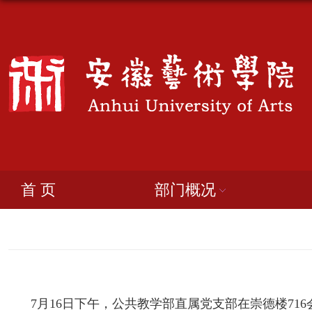
首 页
部门概况
7
月
16
日下午，公共教学部直属党支部在崇德楼
716